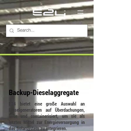
Backup-Dieselaggregate
E24 bietet eine große Auswahl an
Dieselgeneratoren auf Überdachungen,
leise und containerisiert, um sie als
letztes Mittel zur Energieversorgung in
das Solarsystem zu integrieren.