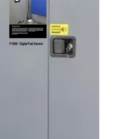
P185E - Digital Fuel Savers